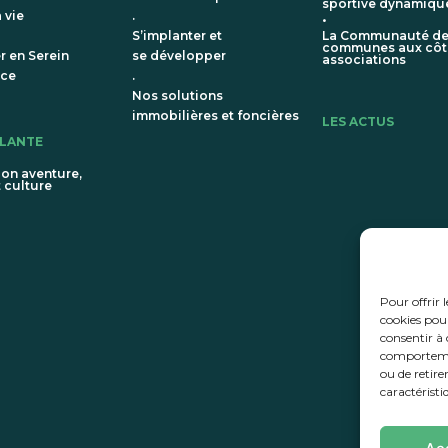
sportive dynamiqu
 vie
.
•
S’implanter et
La Communauté d
communes aux côt
er en Serein
se développer
associations
nce
.
Nos solutions
immobilières et foncières
LES ACTUS
LLANTE
ion aventure,
t culture
Pour offrir 
cookies pour
consentir à 
comportement
ou de retire
caractéristi