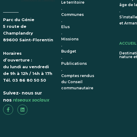
Le territoire
âge de la
.
.
Communes
S’install
Parc du Génie
.
et Arma
5 route de
Elus
.
Champlandry
Missions
89600 Saint-Florentin
ACCUEI
.
Budget
Destinat
Horaires
nature e
.
d’ouverture :
Publications
du lundi au vendredi
.
de 9h à 12h / 14h à 17h
Comptes rendus
Tél. 03 86 80 50 50
du Conseil
communautaire
Suivez- nous sur
nos
réseaux sociaux