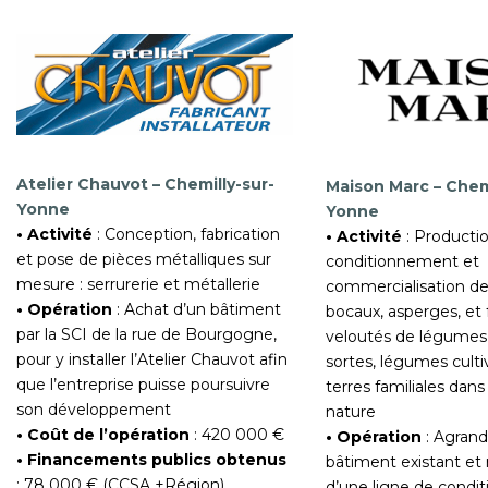
Atelier Chauvot – Chemilly-sur-
Maison Marc – Chemi
Yonne
Yonne
• Activité
: Conception, fabrication
• Activité
: Productio
et pose de pièces métalliques sur
conditionnement et
mesure : serrurerie et métallerie
commercialisation de
• Opération
: Achat d’un bâtiment
bocaux, asperges, et 
par la SCI de la rue de Bourgogne,
veloutés de légumes
pour y installer l’Atelier Chauvot afin
sortes, légumes culti
que l’entreprise puisse poursuivre
terres familiales dans
son développement
nature
• Coût de l’opération
: 420 000 €
• Opération
: Agrand
• Financements publics obtenus
bâtiment existant et 
: 78 000 € (CCSA +Région)
d’une ligne de cond