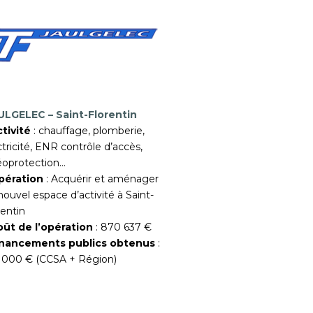
LGELEC – Saint-Florentin
ctivité
: chauffage, plomberie,
ctricité, ENR contrôle d’accès,
éoprotection…
pération
: Acquérir et aménager
nouvel espace d’activité à Saint-
rentin
oût de l’opération
: 870 637 €
inancements publics obtenus
:
 000 € (CCSA + Région)