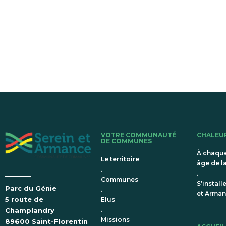
VOTRE COMMUNAUTÉ
CHALEU
DE COMMUNES
À chaqu
Le territoire
âge de la
.
.
Communes
S’install
Parc du Génie
.
et Arma
5 route de
Elus
.
Champlandry
Missions
89600 Saint-Florentin