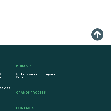
DURABLE
t
Un territoire qui prépare
e
l’avenir
e
és des
GRANDS PROJETS
CONTACTS