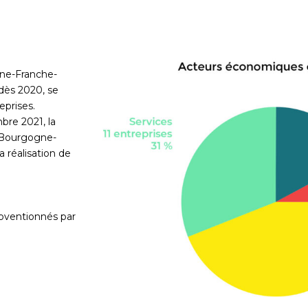
gne-Franche-
ès 2020, se
eprises.
bre 2021, la
 Bourgogne-
 réalisation de
bventionnés par