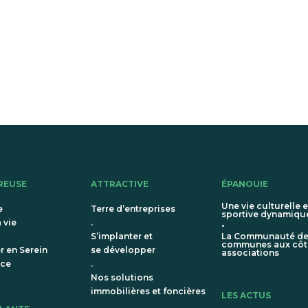
REUSE
ATTRACTIVE
ÉPANOUIE
Une vie culturelle e
e
Terre d’entreprises
sportive dynamiqu
 vie
.
•
S’implanter et
La Communauté d
communes aux côt
er en Serein
se développer
associations
nce
.
Nos solutions
immobilières et foncières
LES ACTUS