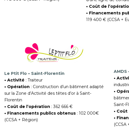
• Coût de l’opérati
• Financements pub
119 400 € (CCSA + E
AMDS –
Le Ptit Flo – Saint-Florentin
• Activ
• Activité
: Traiteur
industri
• Opération
: Construction d’un bâtiment adapté
• Opér
sur la Zone d’Activité des têtes d’or à Saint-
bâtimen
Florentin
Saint-F
• Coût de l’opération
: 362 666 €
• Coût 
• Financements publics obtenus
: 102 000€
• Fina
(CCSA + Région)
(CCSA 