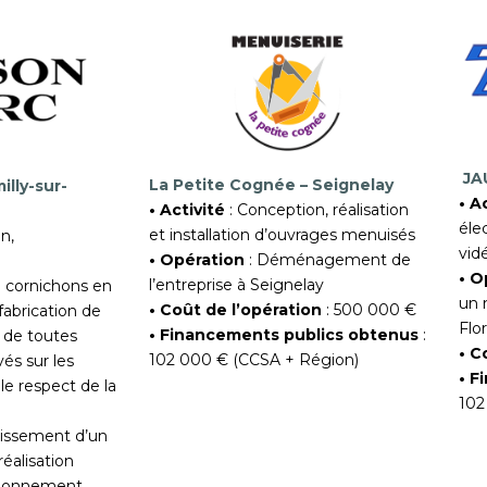
JAU
La Petite Cognée – Seignelay
lly-sur-
• A
• Activité
: Conception, réalisation
éle
et installation d’ouvrages menuisés
n,
vid
• Opération
: Déménagement de
• O
l’entreprise à Seignelay
 cornichons en
un 
• Coût de l’opération
: 500 000 €
fabrication de
Flo
• Financements publics obtenus
:
 de toutes
• C
102 000 € (CCSA + Région)
vés sur les
• F
 le respect de la
102
issement d’un
réalisation
itionnement