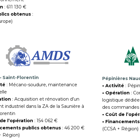
on
: 611 130 €
lics obtenus
:
urope)
 Saint-Florentin
Pépinières Nau
ité
: Mécano-soudure, maintenance
• Activité
: Pépin
elle
• Opération
: Co
ation
: Acquisition et rénovation d’un
logistique dédiée
t industriel dans la ZA de la Saunière à
des commandes po
lorentin
• Coût de l’opé
de l’opération
: 154 062 €
• Financements
ncements publics obtenus
: 46 200 €
(CCSA + Région)
+ Région)