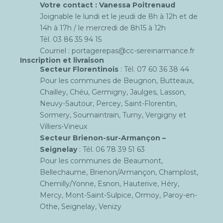
Votre contact : Vanessa Poitrenaud
Joignable le lundi et le jeudi de 8h à 12h et de
14h à 17h / le mercredi de 8h15 à 12h
Tél. 03 86 35 94 15
Courriel :
portagerepas@cc-sereinarmance.fr
Inscription et livraison
Secteur Florentinois
: Tél. 07 60 36 38 44
Pour les communes de
Beugnon
,
Butteaux
,
Chailley
,
Chéu
,
Germigny
,
Jaulges
,
Lasson
,
Neuvy-Sautour
,
Percey
,
Saint-Florentin
,
Sormery
,
Soumaintrain
,
Turny
,
Vergigny
et
Villiers-Vineux
Secteur Brienon-sur-Armançon –
Seignelay
: Tél. 06 78 39 51 63
Pour les communes de
Beaumont
,
Bellechaume
,
Brienon/Armançon
,
Champlost
,
Chemilly/Yonne
,
Esnon
,
Hauterive
,
Héry
,
Mercy
,
Mont-Saint-Sulpice
,
Ormoy
,
Paroy-en-
Othe
,
Seignelay
,
Venizy