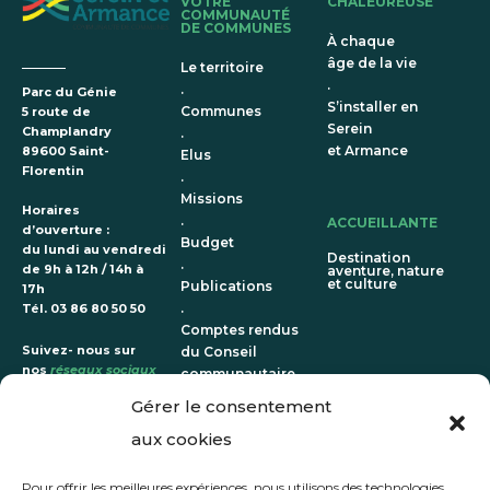
VOTRE
CHALEUREUSE
COMMUNAUTÉ
DE COMMUNES
À chaque
âge de la vie
Le territoire
.
.
Parc du Génie
S’installer en
Communes
5 route de
Serein
Champlandry
.
et Armance
89600 Saint-
Elus
Florentin
.
Missions
Horaires
.
ACCUEILLANTE
d’ouverture :
Budget
du lundi au vendredi
Destination
.
de 9h à 12h / 14h à
aventure, nature
et culture
Publications
17h
.
Tél. 03 86 80 50 50
Comptes rendus
Suivez- nous sur
du Conseil
nos
réseaux sociaux
communautaire
Gérer le consentement
ATTRACTIVE
ÉPANOUIE
DURABLE
aux cookies
Une vie
Un territoire qui
Terre
culturelle et
prépare l’avenir
Pour offrir les meilleures expériences, nous utilisons des technologies