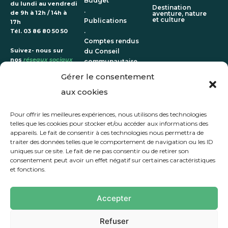
Budget
du lundi au vendredi
Destination
.
de 9h à 12h / 14h à
aventure, nature
et culture
Publications
17h
.
Tél. 03 86 80 50 50
Comptes rendus
Suivez- nous sur
du Conseil
nos
réseaux sociaux
communautaire
Gérer le consentement
ATTRACTIVE
ÉPANOUIE
DURABLE
aux cookies
Une vie
Un territoire qui
Terre
culturelle et
prépare l’avenir
Pour offrir les meilleures expériences, nous utilisons des technologies
d’entreprises
sportive
dynamique
telles que les cookies pour stocker et/ou accéder aux informations des
.
•
appareils. Le fait de consentir à ces technologies nous permettra de
S’implanter et
La Communauté
traiter des données telles que le comportement de navigation ou les ID
GRANDS
de communes
se développer
PROJETS
uniques sur ce site. Le fait de ne pas consentir ou de retirer son
aux côtés des
.
associations
consentement peut avoir un effet négatif sur certaines caractéristiques
Nos solutions
et fonctions.
immobilières et
CONTACTS
foncières
LES ACTUS
Accepter
Refuser